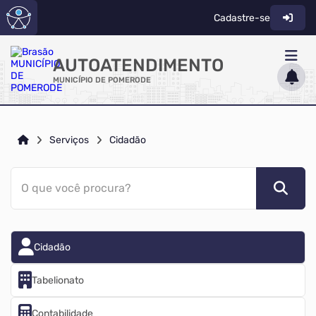
Cadastre-se
AUTOATENDIMENTO
MUNICÍPIO DE POMERODE
ACESSO RÁPIDO
Serviços
Cidadão
Acessibilidade
Cidadão
O que você procura?
Diário Oficial
Transparência
Cidadão
Tabelionato
Contabilidade