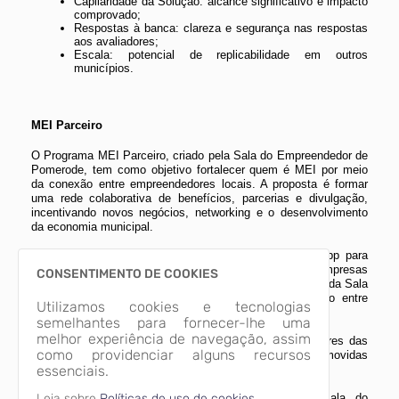
Capilaridade da Solução: alcance significativo e impacto
comprovado;
Respostas à banca: clareza e segurança nas respostas
aos avaliadores;
Escala: potencial de replicabilidade em outros
municípios.
MEI Parceiro
O Programa MEI Parceiro, criado pela Sala do Empreendedor de
Pomerode, tem como objetivo fortalecer quem é MEI por meio
da conexão entre empreendedores locais. A proposta é formar
uma rede colaborativa de benefícios, parcerias e divulgação,
incentivando novos negócios, networking e o desenvolvimento
da economia municipal.
O programa conta com um grupo oficial de WhatsApp para
integração dos participantes, um catálogo digital com empresas
CONSENTIMENTO DE COOKIES
e benefícios oferecidos, divulgação dos MEIs nas ações da Sala
do Empreendedor e incentivo à compra e contratação entre
Utilizamos cookies e tecnologias
microempreendedores locais.
semelhantes para fornecer-lhe uma
melhor experiência de navegação, assim
Além disso, o MEI Parceiro aproxima os empreendedores das
como providenciar alguns recursos
ações de capacitação, inovação e desenvolvimento promovidas
pela Prefeitura e instituições parceiras.
essenciais.
Para participar, basta entrar em contato com a Sala do
Leia sobre
Políticas de uso de cookies.