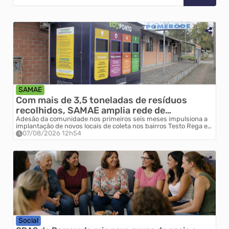
SAMAE
Com mais de 3,5 toneladas de resíduos
recolhidos, SAMAE amplia rede de
Ecopontos em Pomerode
Adesão da comunidade nos primeiros seis meses impulsiona a
implantação de novos locais de coleta nos bairros Testo Rega e
Testo Central.
07/08/2026 12h54
Social