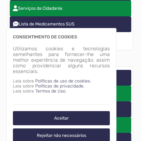
Serviços da Cidadania
Lista de Medicamentos SUS
CONSENTIMENTO DE COOKIES
Utilizamos cookies e tecnologias
semelhantes para fornecer-lhe uma
melhor experiência de navegação, assim
como providenciar alguns recursos
essenciais.
EDITAIS - CHAMADA PÚBLICA
Leia sobre
Políticas de uso de cookies.
Leia sobre
Políticas de privacidade.
Leia sobre
Termos de Uso.
PLANO MUNICIPAL DE EDUCAÇÃO
Consulta/Audiência Pública
Aceitar
GETRAN
Rejeitar não necessários
Relatório de Obras