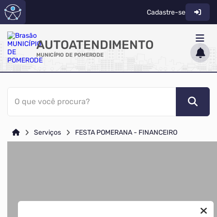
Cadastre-se
AUTOATENDIMENTO
MUNICÍPIO DE POMERODE
ACESSO RÁPIDO
O que você procura?
Acessibilidade
Cidadão
Serviços
FESTA POMERANA - FINANCEIRO
Diário Oficial
Transparência