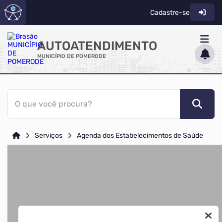
Cadastre-se
AUTOATENDIMENTO
MUNICÍPIO DE POMERODE
ACESSO RÁPIDO
O que você procura?
Acessibilidade
Cidadão
Serviços
Agenda dos Estabelecimentos de Saúde
Diário Oficial
Transparência