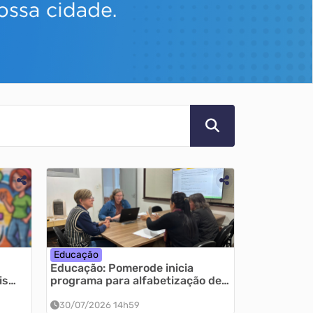
Educação
Educação: Pomerode inicia
is
programa para alfabetização de
estudantes do 4º ao 9º ano da
Rede Municipal
30/07/2026 14h59