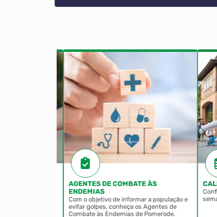
A ACOLHEDORA
AGENTES DE COMBATE ÀS
CALE
ENDEMIAS
rviço de Família
Confir
e.
semana
Com o objetivo de informar a população e
evitar golpes, conheça os Agentes de
Combate às Endemias de Pomerode.