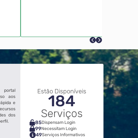
Estão Disponíveis
 portal
184
sso aos
rápida e
recursos
Serviços
des dos
rfil.
85
Dispensam Login
99
Necessitam Login
49
Serviços Informativos