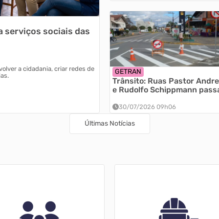
 serviços sociais das
lver a cidadania, criar redes de
GETRAN
as.
Trânsito: Ruas Pastor Andr
e Rudolfo Schippmann pass
ter sentido único a partir de
agosto
30/07/2026 09h06
Últimas Notícias