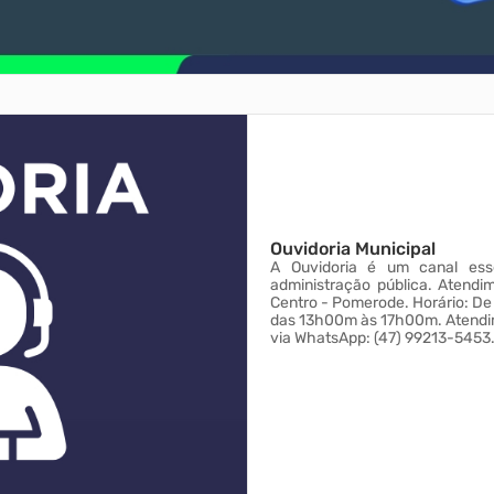
Ouvidoria Municipal
A Ouvidoria é um canal ess
administração pública. Atendimento Presencial: Rua 15 de Novembro nº 525 -
Centro - Pomerode. Horário: De segunda a sexta-feira, das 07h30m às 11h30m, e
das 13h00m às 17h00m. Atendimento via Telefone: (47) 3387-7234. Atendimento
via WhatsApp: (47) 99213-5453