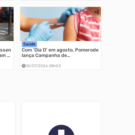
Saúde
essen
Com 'Dia D' em agosto, Pomerode
am a
lança Campanha de
 1º de
Multivacinação nas Unidades de
Saúde
30/07/2026 08h53