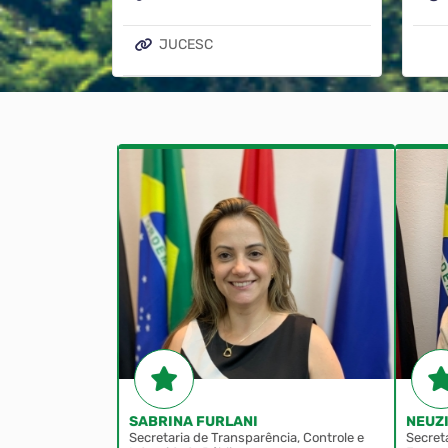
JUCESC
LEIS MUNICIPAIS
TI
SABRINA FURLANI
NEUZ
Secretaria de Transparência, Controle e
Secret