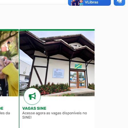
VAGAS SINE
COLORINDO P
s da
Acesse agora as vagas disponíveis no
Desenhos da noss
SINE!
baixar, imprimir e 