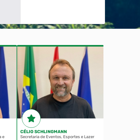
CÉLIO SCHLINGMANN
JÚLIO UTECH
a e
Secretaria de Eventos, Esportes e Lazer
Secretaria de De